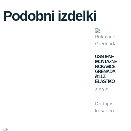
Podobni izdelki
USNJENE
MONTAŽNE
ROKAVICE
GRENADA
št 11 Z
ELASTIKO
3,99
€
Dodaj v
košarico