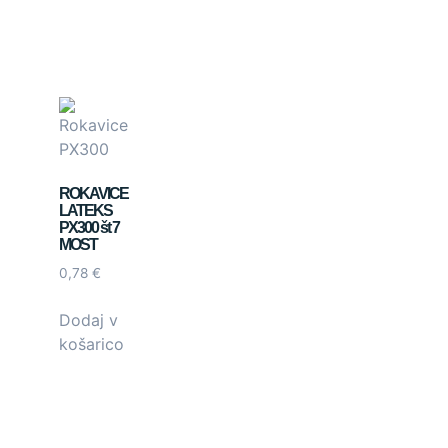
ROKAVICE
LATEKS
PX300 št 7
MOST
0,78
€
Dodaj v
košarico