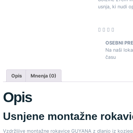
usnja, ki nudi o
OSEBNI PR
Na naši lok
času
Opis
Mnenja (0)
Opis
Usnjene montažne rokavi
Vzdržljive montažne rokavice GUYANA z dlanjo iz kozjega us