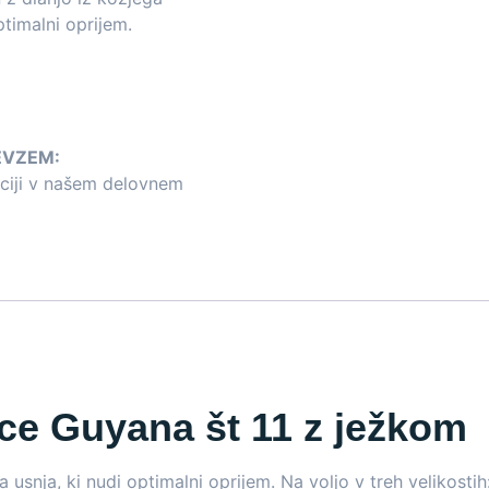
ptimalni oprijem.
EVZEM:
aciji v našem delovnem
ce Guyana št 11 z ježkom
nja, ki nudi optimalni oprijem. Na voljo v treh velikostih: