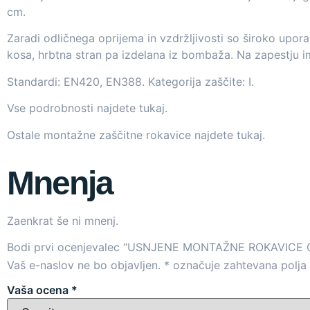
cm.
Zaradi odličnega oprijema in vzdržljivosti so široko upora
kosa, hrbtna stran pa izdelana iz bombaža. Na zapestju i
Standardi: EN420, EN388. Kategorija zaščite: I.
Vse podrobnosti najdete
tukaj
.
Ostale montažne zaščitne rokavice najdete
tukaj
.
Mnenja
Zaenkrat še ni mnenj.
Bodi prvi ocenjevalec “USNJENE MONTAŽNE ROKAVICE 
Vaš e-naslov ne bo objavljen.
*
označuje zahtevana polja
Vaša ocena
*