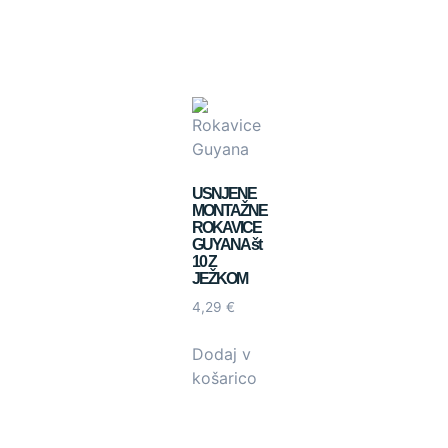
USNJENE
MONTAŽNE
ROKAVICE
GUYANA št
10 Z
JEŽKOM
4,29
€
Dodaj v
košarico