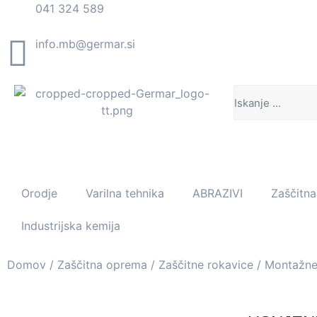
041 324 589
info.mb@germar.si
Orodje
Varilna tehnika
ABRAZIVI
Zaščitn
Industrijska kemija
Domov
/
Zaščitna oprema
/
Zaščitne rokavice
/
Montažne