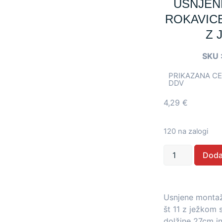
USNJEN
ROKAVICE
Z 
SKU 
PRIKAZANA CE
DDV
4,29
€
120 na zalogi
Doda
Usnjene monta
št 11 z ježkom 
dolžine 27cm in