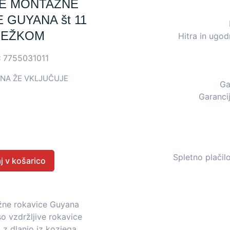
E MONTAŽNE
 GUYANA št 11
JEŽKOM
Hitra in ugo
:
7755031011
NA ŽE VKLJUČUJE
Ga
Garancij
Spletno plačil
j v košarico
žne rokavice Guyana
so vzdržljive rokavice
 z dlanjo iz kozjega