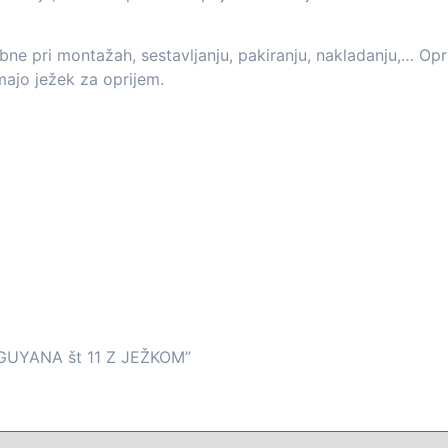
bne pri montažah, sestavljanju, pakiranju, nakladanju,… Opri
majo ježek za oprijem.
GUYANA št 11 Z JEŽKOM”