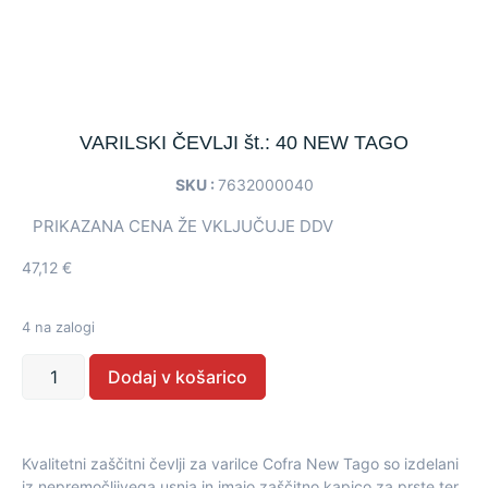
VARILSKI ČEVLJI št.: 40 NEW TAGO
SKU :
7632000040
PRIKAZANA CENA ŽE VKLJUČUJE DDV
47,12
€
4 na zalogi
Dodaj v košarico
Kvalitetni zaščitni čevlji za varilce Cofra New Tago so izdelani
iz nepremočljivega usnja in imajo zaščitno kapico za prste ter