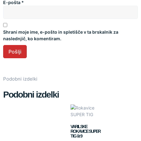
E-pošta
*
Shrani moje ime, e-pošto in spletišče v ta brskalnik za
naslednjič, ko komentiram.
Podobni izdelki
Podobni izdelki
VARILSKE
ROKAVICE SUPER
TIG št 9