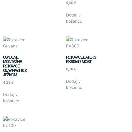
9,90
€
Dodaj v
košarico
USNJENE
ROKAVICE LATEKS
MONTAŽNE
PX300 št 7 MOST
ROKAVICE
0,78
€
GUYANA št 10 Z
JEŽKOM
Dodaj v
4,29
€
košarico
Dodaj v
košarico