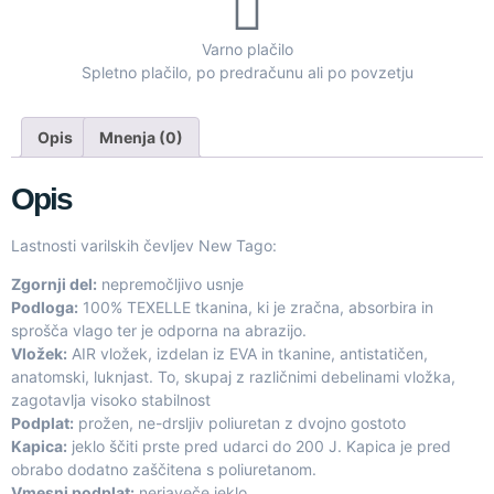
Varno plačilo
Spletno plačilo, po predračunu ali po povzetju
Opis
Mnenja (0)
Opis
Lastnosti varilskih čevljev New Tago:
Zgornji del:
nepremočljivo usnje
Podloga:
100% TEXELLE tkanina, ki je zračna, absorbira in
sprošča vlago ter je odporna na abrazijo.
Vložek:
AIR vložek, izdelan iz EVA in tkanine, antistatičen,
anatomski, luknjast. To, skupaj z različnimi debelinami vložka,
zagotavlja visoko stabilnost
Podplat:
prožen, ne-drsljiv poliuretan z dvojno gostoto
Kapica:
jeklo ščiti prste pred udarci do 200 J. Kapica je pred
obrabo dodatno zaščitena s poliuretanom.
Vmesni podplat:
nerjaveče jeklo.