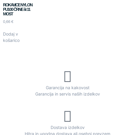
ROKAVICE NYLON
PU100 ČRNE št 11
MOST
0,66
€
Dodaj v
košarico
Garancija na kakovost
Garancija in servis naših izdelkov
Dostava izdelkov
Hitra in ugodna dostava ali osebni prevzem