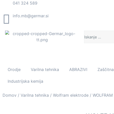
041 324 589
info.mb@germar.si
Orodje
Varilna tehnika
ABRAZIVI
Zaščitn
Industrijska kemija
Domov
/
Varilna tehnika
/
Wolfram elektrode
/ WOLFRAM 