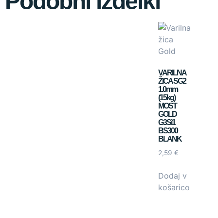
Podobni izdelki
VARILNA
ŽICA SG2
1.0mm
(15kg)
MOST
GOLD
G3Si1
BS300
BLANK
2,59
€
Dodaj v
košarico