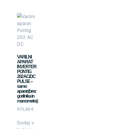
VARILNI
APARAT
INVERTER
PONTIG
202 AC/DC
PULSE –
samo
aparat (brez
gorilnika in
manometra)
975,88
€
Dodaj v