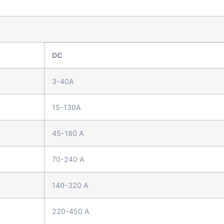
DC
3-40A
15-130A
45-180 A
70-240 A
140-320 A
220-450 A