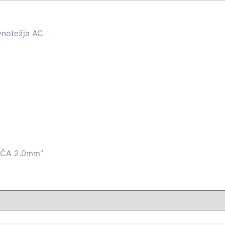
vnotežja AC
EČA 2.0mm”