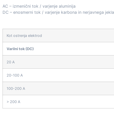
AC – izmenični tok / varjenje aluminija
DC – enosmerni tok / varjenje karbona in nerjavnega jekla
Kot ostrenja elektrod
Varilni tok (DC)
20 A
20-100 A
100-200 A
> 200 A