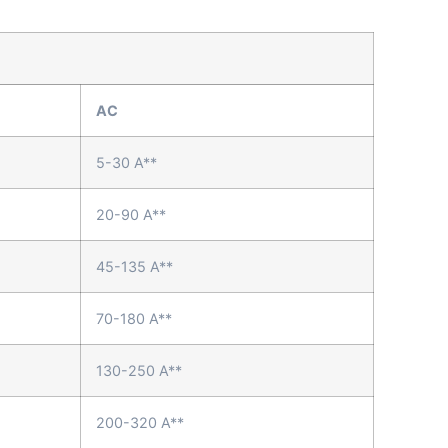
AC
5-30 A**
20-90 A**
45-135 A**
70-180 A**
130-250 A**
200-320 A**