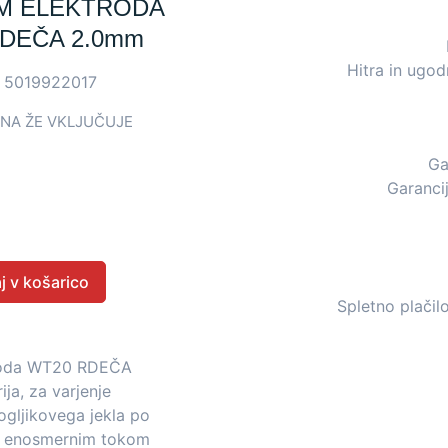
M ELEKTRODA
DEČA 2.0mm
Hitra in ugo
:
5019922017
NA ŽE VKLJUČUJE
Ga
Garancij
j v košarico
Spletno plačil
roda WT20 RDEČA
ja, za varjenje
ogljikovega jekla po
z enosmernim tokom