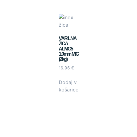
VARILNA
ŽICA
ALMG5
1.0mm MIG
(2kg)
16,96
€
Dodaj v
košarico