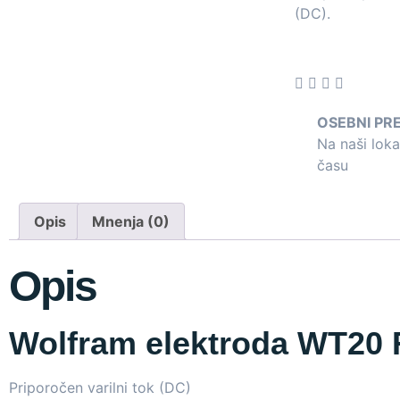
(DC).
OSEBNI PR
Na naši lok
času
Opis
Mnenja (0)
Opis
Wolfram elektroda WT2
Priporočen varilni tok (DC)