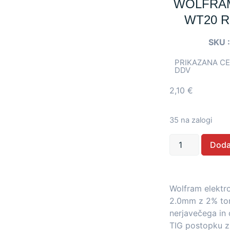
WOLFRA
WT20 R
SKU 
PRIKAZANA CE
DDV
2,10
€
35 na zalogi
Doda
Wolfram elekt
2.0mm z 2% tori
nerjavečega in 
TIG postopku 